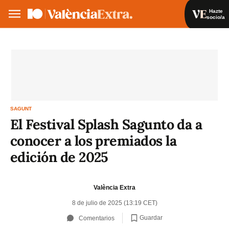
Hazte
socio/a
Hazte socio/a
Iniciar sesión
VA
ES
SAGUNT
El Festival Splash Sagunto da a
conocer a los premiados la
edición de 2025
València Extra
8 de julio de 2025 (13:19 CET)
Guardar
Comentarios