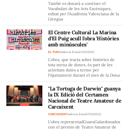
També es donarà a conéixer el
Vocabulari de les Arts Escèniques,
editat per l'Acadèmia Valenciana de la
Llengua
El Centre Cultural La Marina
d'El Puig acull l'obra 'Històries
amb minúscules'
EL PUIG
València Extra
21/03/2022
L'obra, que tracta sobre històries de
tota mena de dones, és part de les
activitats dutes a terme per
l'Ajuntament durant el mes de la Dona
"La Tortuga de Darwin" guanya
la IX Edició del Certamen
Nacional de Teatre Amateur de
Carcaixent
CARCAIXENT
València Extra
07/03/2022
L'obra representadGuaraGalardonados
con el premio de Teatro Amateur de