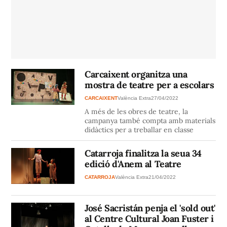
Carcaixent organitza una
mostra de teatre per a escolars
CARCAIXENT
València Extra
27/04/2022
A més de les obres de teatre, la
campanya també compta amb materials
didàctics per a treballar en classe
Catarroja finalitza la seua 34
edició d'Anem al Teatre
CATARROJA
València Extra
21/04/2022
José Sacristán penja el 'sold out'
al Centre Cultural Joan Fuster i