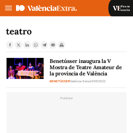
Fes-te
soci/a
Fes-te soci/a
Iniciar sessió
teatro
VA
ES
Benetússer inaugura la V
Mostra de Teatre Amateur de
la província de València
BENETÚSSER
València Extra
10/05/2022