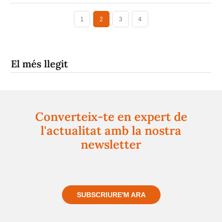
1
2
3
4
El més llegit
Converteix-te en expert de
l'actualitat amb la nostra
newsletter
Registra't gratuïtament i et mantindrem informat
sempre de tot el que passa a prop teu
SUBSCRIURE'M ARA