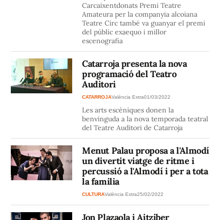
Carcaixentdonats Premi Teatre
Amateura per la companyia alcoiana
Teatre Circ també va guanyar el premi
del públic exaequo i millor
escenografia
Catarroja presenta la nova
programació del Teatro
Auditori
CATARROJA
València Extra
01/03/2022
Les arts escèniques donen la
benvinguda a la nova temporada teatral
del Teatre Auditori de Catarroja
Menut Palau proposa a l'Almodí
un divertit viatge de ritme i
percussió a l'Almodí i per a tota
la familia
CULTURA
València Extra
25/02/2022
Jon Plazaola i Aitziber