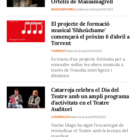
Ortells de Massamagrell
MASSAMAGRELL
València Extra
11/04/2022
El projecte de formació
musical 'Shhcúchame'
començarà el pròxim 6 d'abril a
Torrent
TORRENT
València Extra
01/04/2022
Es tracta d'un projecte formatiu per a
entendre millor les obres musicals a
través de l'escolta intel·ligent i
dinàmica
Catarroja celebra el Dia del
Teatre amb un ampli programa
d'activitats en el Teatre
Auditori
CATARROJA
València Extra
28/03/2022
Nacho Diago ha sigut l'encarregat de
reivindicar el Teatre amb la lectura del
manifest