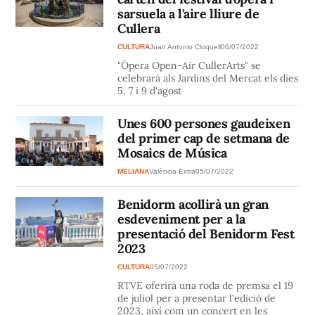
sarsuela a l'aire lliure de
Cullera
CULTURA
Juan Antonio Cloquell
06/07/2022
"Òpera Open-Air CullerArts" se
celebrarà als Jardins del Mercat els dies
5, 7 i 9 d'agost
Unes 600 persones gaudeixen
del primer cap de setmana de
Mosaics de Música
MELIANA
València Extra
05/07/2022
Benidorm acollirà un gran
esdeveniment per a la
presentació del Benidorm Fest
2023
CULTURA
05/07/2022
RTVE oferirà una roda de premsa el 19
de juliol per a presentar l'edició de
2023, així com un concert en les