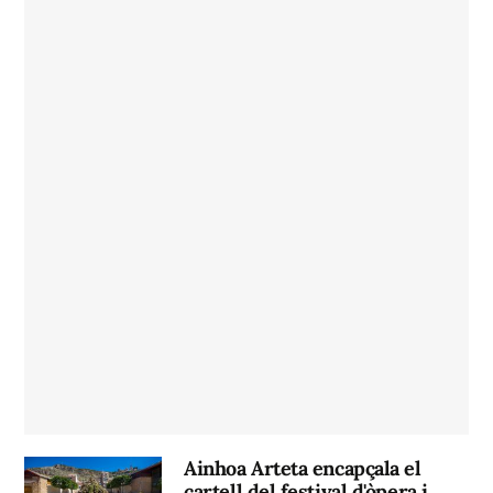
Ainhoa Arteta encapçala el
cartell del festival d'òpera i