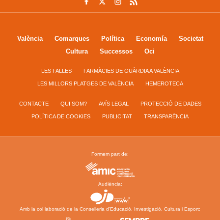
València
Comarques
Política
Economía
Societat
Cultura
Successos
Oci
LES FALLES
FARMÀCIES DE GUÀRDIA A VALÈNCIA
LES MILLORS PLATGES DE VALÈNCIA
HEMEROTECA
CONTACTE
QUI SOM?
AVÍS LEGAL
PROTECCIÓ DE DADES
POLÍTICA DE COOKIES
PUBLICITAT
TRANSPARÈNCIA
Formem part de:
Audiència:
Amb la col·laboració de la Conselleria d’Educació, Investigació, Cultura i Esport: