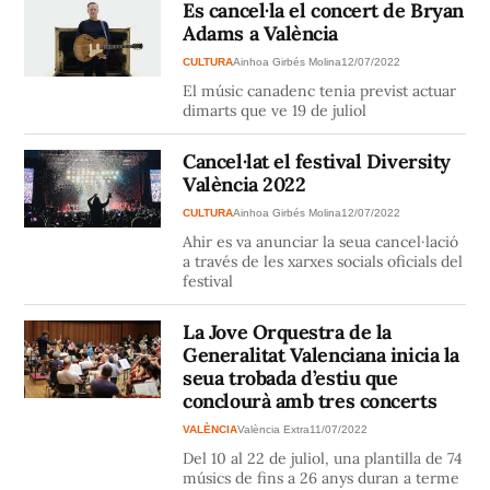
Es cancel·la el concert de Bryan
Adams a València
CULTURA
Ainhoa Girbés Molina
12/07/2022
El músic canadenc tenia previst actuar
dimarts que ve 19 de juliol
Cancel·lat el festival Diversity
València 2022
CULTURA
Ainhoa Girbés Molina
12/07/2022
Ahir es va anunciar la seua cancel·lació
a través de les xarxes socials oficials del
festival
La Jove Orquestra de la
Generalitat Valenciana inicia la
seua trobada d’estiu que
conclourà amb tres concerts
VALÈNCIA
València Extra
11/07/2022
Del 10 al 22 de juliol, una plantilla de 74
músics de fins a 26 anys duran a terme