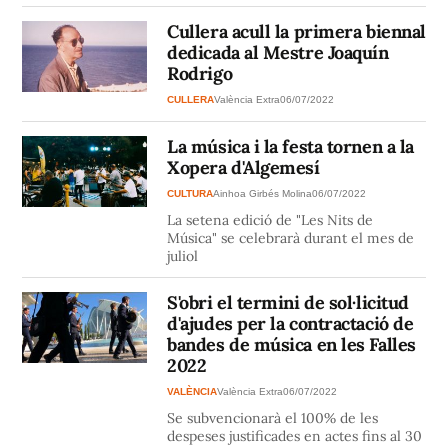
Cullera acull la primera biennal
dedicada al Mestre Joaquín
Rodrigo
CULLERA
València Extra
06/07/2022
La música i la festa tornen a la
Xopera d'Algemesí
CULTURA
Ainhoa Girbés Molina
06/07/2022
La setena edició de "Les Nits de
Música" se celebrarà durant el mes de
juliol
S'obri el termini de sol·licitud
d'ajudes per la contractació de
bandes de música en les Falles
2022
VALÈNCIA
València Extra
06/07/2022
Se subvencionarà el 100% de les
despeses justificades en actes fins al 30