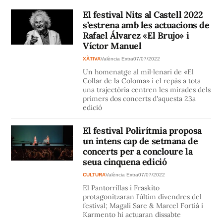
El festival Nits al Castell 2022
s’estrena amb les actuacions de
Rafael Álvarez «El Brujo» i
Víctor Manuel
XÀTIVA
València Extra
07/07/2022
Un homenatge al mil·lenari de «El
Collar de la Coloma» i el repàs a tota
una trajectòria centren les mirades dels
primers dos concerts d'aquesta 23a
edició
El festival Polirítmia proposa
un intens cap de setmana de
concerts per a concloure la
seua cinquena edició
CULTURA
València Extra
07/07/2022
El Pantorrillas i Fraskito
protagonitzaran l’últim divendres del
festival; Magalí Sare & Marcel Fortià i
Karmento hi actuaran dissabte