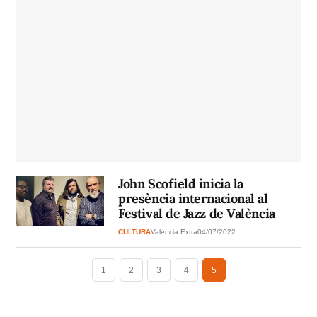
John Scofield inicia la
presència internacional al
Festival de Jazz de València
CULTURA
València Extra
04/07/2022
1
2
3
4
5