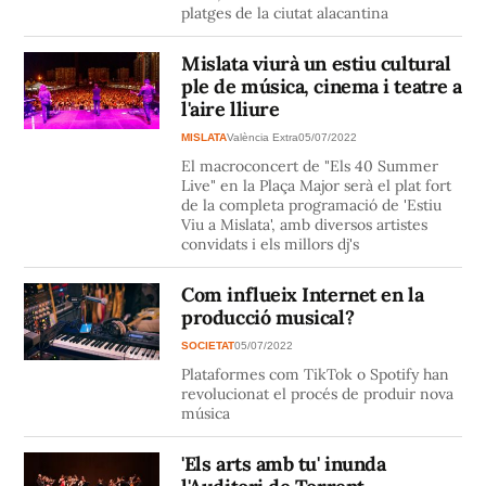
platges de la ciutat alacantina
Mislata viurà un estiu cultural
ple de música, cinema i teatre a
l'aire lliure
MISLATA
València Extra
05/07/2022
El macroconcert de "Els 40 Summer
Live" en la Plaça Major serà el plat fort
de la completa programació de 'Estiu
Viu a Mislata', amb diversos artistes
convidats i els millors dj's
Com influeix Internet en la
producció musical?
SOCIETAT
05/07/2022
Plataformes com TikTok o Spotify han
revolucionat el procés de produir nova
música
'Els arts amb tu' inunda