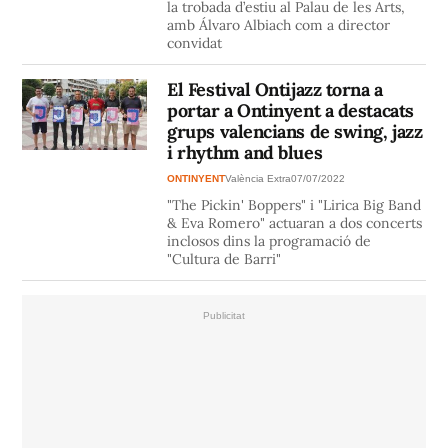
la trobada d’estiu al Palau de les Arts,
amb Álvaro Albiach com a director
convidat
El Festival Ontijazz torna a
portar a Ontinyent a destacats
grups valencians de swing, jazz
i rhythm and blues
ONTINYENT
València Extra
07/07/2022
"The Pickin' Boppers" i "Lirica Big Band
& Eva Romero" actuaran a dos concerts
inclosos dins la programació de
"Cultura de Barri"