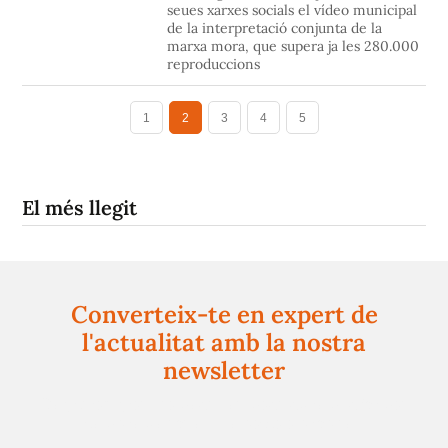
seues xarxes socials el vídeo municipal
de la interpretació conjunta de la
marxa mora, que supera ja les 280.000
reproduccions
1
2
3
4
5
El més llegit
Converteix-te en expert de
l'actualitat amb la nostra
newsletter
Registra't gratuïtament i et mantindrem informat
sempre de tot el que passa a prop teu