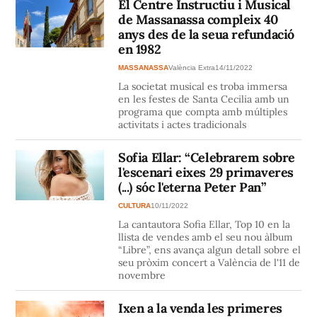
El Centre Instructiu i Musical
de Massanassa compleix 40
anys des de la seua refundació
en 1982
MASSANASSA
València Extra
14/11/2022
La societat musical es troba immersa
en les festes de Santa Cecilia amb un
programa que compta amb múltiples
activitats i actes tradicionals
Sofia Ellar: “Celebrarem sobre
l'escenari eixes 29 primaveres
(...) sóc l'eterna Peter Pan”
CULTURA
10/11/2022
La cantautora Sofia Ellar, Top 10 en la
llista de vendes amb el seu nou àlbum
“Libre”, ens avança algun detall sobre el
seu pròxim concert a València de l'11 de
novembre
Ixen a la venda les primeres