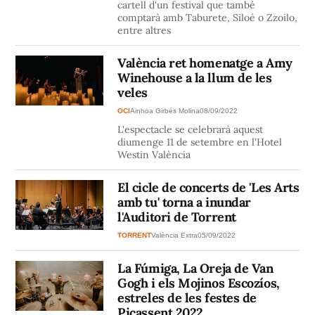
cartell d'un festival que també
comptarà amb Taburete, Siloé o Zzoilo,
entre altres
València ret homenatge a Amy
Winehouse a la llum de les
veles
OCI
Ainhoa Girbés Molina
08/09/2022
L'espectacle se celebrarà aquest
diumenge 11 de setembre en l'Hotel
Westin València
El cicle de concerts de 'Les Arts
amb tu' torna a inundar
l'Auditori de Torrent
TORRENT
València Extra
05/09/2022
La Fúmiga, La Oreja de Van
Gogh i els Mojinos Escozíos,
estreles de les festes de
Picassent 2022