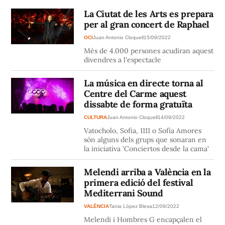
La Ciutat de les Arts es prepara
per al gran concert de Raphael
OCI
Juan Antonio Cloquell
15/09/2022
Més de 4.000 persones acudiran aquest
divendres a l'espectacle
La música en directe torna al
Centre del Carme aquest
dissabte de forma gratuïta
CULTURA
Juan Antonio Cloquell
14/09/2022
Vatocholo, Sofia, 1111 o Sofía Amores
són alguns dels grups que sonaran en
la iniciativa 'Conciertos desde la cama'
Melendi arriba a València en la
primera edició del festival
Mediterrani Sound
VALÈNCIA
Tania López Blesa
12/09/2022
Melendi i Hombres G encapçalen el