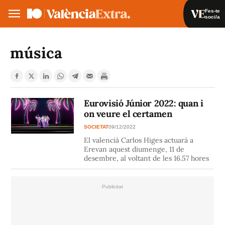
Fes-te
soci/a
Fes-te soci/a
Iniciar sessió
música
VA
ES
Eurovisió Júnior 2022: quan i
on veure el certamen
SOCIETAT
09/12/2022
El valencià Carlos Higes actuarà a
Erevan aquest diumenge, 11 de
desembre, al voltant de les 16.57 hores