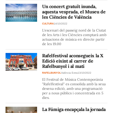
Un concert gratuït inunda,
aquesta vesprada, el Museu de
les Ciències de València
CULTURA
14/10/2022
L'escenari del passeig nord de la Ciutat
de les Arts i les Ciències comptarà amb
actuacions de música en directe partir
de les 19.00
Rafelfestival aconsegueix la X
Edició eixint al carrer de
Rafelbunyol i al matí
RAFELBUNYOL
València Extra
13/10/2022
El Festival de Música Contemporània
"Rafelfestival" es consolida amb la seua
desena edició, amb una programació
per a nous públics i concentrada en 5
dies.
La Fúmiga encapçala la jornada