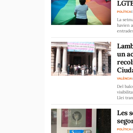
LGTBf
POLÍTICA
E
La setma
havien a
entrade
Lambd
un ac
reco
Ciud
VALÈNCIA
Del balc
visibili
Llei tran
Les 
sego
POLÍTICA
V