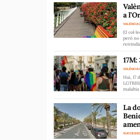
Valèn
a l’O
VALÈNCIA
El col·l
però no 
reivindi
17M: 
VALÈNCIA
Hui, 17 
LGTBIfòb
malaltia
La do
Beni
amen
SUCCESS