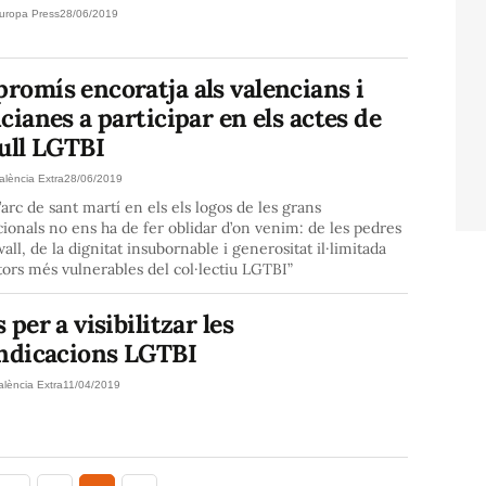
uropa Press
28/06/2019
romís encoratja als valencians i
cianes a participar en els actes de
ull LGTBI
alència Extra
28/06/2019
L’arc de sant martí en els els logos de les grans
ionals no ens ha de fer oblidar d’on venim: de les pedres
all, de la dignitat insubornable i generositat il·limitada
tors més vulnerables del col·lectiu LGTBI”
 per a visibilitzar les
indicacions LGTBI
alència Extra
11/04/2019