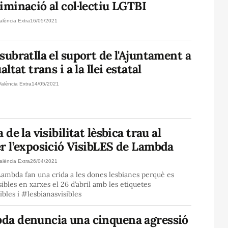
iminació al col·lectiu LGTBI
alència Extra
16/05/2021
subratlla el suport de l'Ajuntament a
altat trans i a la llei estatal
València Extra
14/05/2021
a de la visibilitat lèsbica trau al
r l’exposició VisibLES de Lambda
alència Extra
26/04/2021
ambda fan una crida a les dones lesbianes perquè es
sibles en xarxes el 26 d’abril amb les etiquetes
bles i #lesbianasvisibles
da denuncia una cinquena agressió