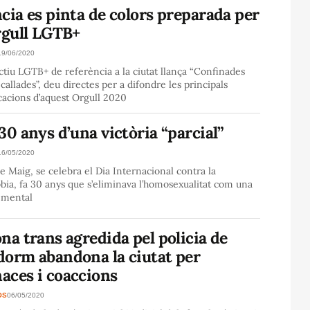
cia es pinta de colors preparada per
rgull LGTB+
19/06/2020
ectiu LGTB+ de referència a la ciutat llança “Confinades
callades”, deu directes per a difondre les principals
cacions d’aquest Orgull 2020
30 anys d’una victòria “parcial”
16/05/2020
de Maig, se celebra el Dia Internacional contra la
ia, fa 30 anys que s’eliminava l’homosexualitat com una
 mental
na trans agredida pel policia de
dorm abandona la ciutat per
aces i coaccions
OS
06/05/2020