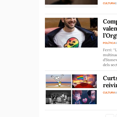
CULTURA
E
Comp
valen
l’Org
POLÍTICA
V
Ferri: “
multinac
d’Stonew
dels sec
Curts
reiv
CULTURA
V