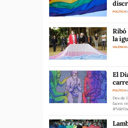
discr
POLÍTICA
V
Ribó 
la igu
VALÈNCIA
El Di
carre
POLÍTICA
V
Des de L
facen vi
#VdeVisi
Lamb