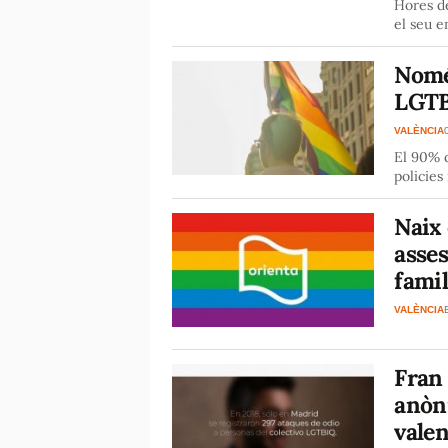
Hores de
el seu 
Nomé
LGTB
VALÈNCIA
El 90% d
policies
Naix 
asses
famil
VALÈNCIA
Fran 
anòn
valen