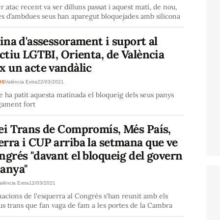
r atac recent va ser dilluns passat i aquest matí, de nou,
es d’ambdues seus han aparegut bloquejades amb silicona
cina d'assessorament i suport al
ectiu LGTBI, Orienta, de València
x un acte vandàlic
OS
València Extra
22/03/2021
e ha patit aquesta matinada el bloqueig dels seus panys
ament fort
lei Trans de Compromís, Més País,
rra i CUP arriba la setmana que ve
ngrés "davant el bloqueig del govern
panya"
alència Extra
12/03/2021
acions de l'esquerra al Congrés s'han reunit amb els
ius trans que fan vaga de fam a les portes de la Cambra