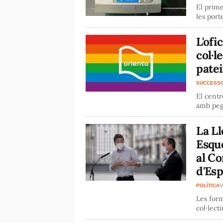
El prime
les port
L'ofi
col·l
patei
SUCCESS
El centr
amb peg
La L
Esque
al Co
d'Es
POLÍTICA
V
Les form
col·lect