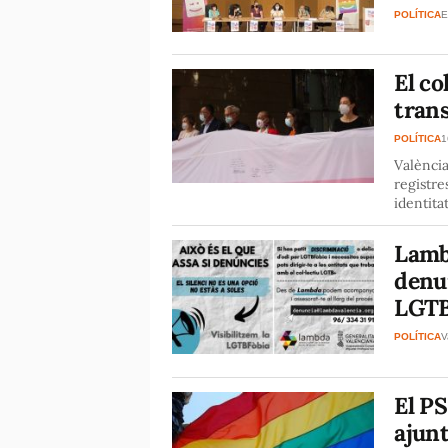
POLÍTICA
E
El co
trans
POLÍTICA
1
Valènci
registre
identita
Lambd
denun
LGTB
POLÍTICA
V
El P
ajun