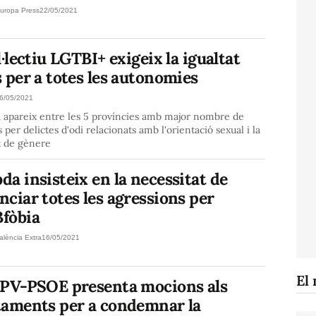
uropa Press
22/05/2021
l·lectiu LGTBI+ exigeix la igualtat
 per a totes les autonomies
6/05/2021
a apareix entre les 5 províncies amb major nombre de
s per delictes d'odi relacionats amb l'orientació sexual i la
t de gènere
a insisteix en la necessitat de
ciar totes les agressions per
fòbia
alència Extra
16/05/2021
El 
SPV-PSOE presenta mocions als
taments per a condemnar la