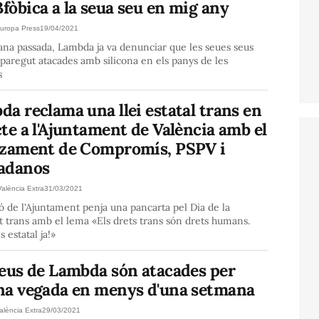
òbica a la seua seu en mig any
uropa Press
19/04/2021
na passada, Lambda ja va denunciar que les seues seus
paregut atacades amb silicona en els panys de les
s
a reclama una llei estatal trans en
te a l'Ajuntament de València amb el
lzament de Compromís, PSPV i
adanos
València Extra
31/03/2021
ó de l'Ajuntament penja una pancarta pel Dia de la
tat trans amb el lema «Els drets trans són drets humans.
s estatal ja!»
seus de Lambda són atacades per
na vegada en menys d'una setmana
alència Extra
29/03/2021