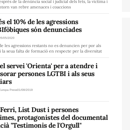
sprés de la denúncia social i judicial dels fets, la víctima i
entorn van rebre amenaces i coaccions
s el 10% de les agressions
Ifòbiques són denunciades
05/05/2020
e les agressions restants no es denuncien per por als
 i la seua falta de formació en respecte per la diversitat
el servei 'Orienta' per a atendre i
sorar persones LGTBI i als seus
iars
Europa Press
01/08/2019
Ferri, List Dust i persones
imes, protagonistes del documental
cià "Testimonis de l'Orgull"