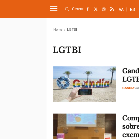
Cercar
VA
ES
Home
LGTBI
LGTBI
Gand
LGTB
GANDIA
Val
Comp
sobre
exemp