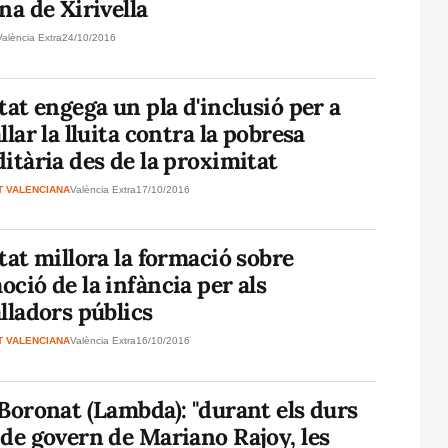
na de Xirivella
València Extra
24/10/2016
tat engega un pla d'inclusió per a
llar la lluita contra la pobresa
itària des de la proximitat
T VALENCIANA
València Extra
17/10/2016
tat millora la formació sobre
ció de la infància per als
lladors públics
T VALENCIANA
València Extra
16/10/2016
Boronat (Lambda): "durant els durs
de govern de Mariano Rajoy, les