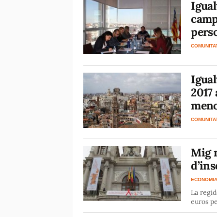
Igual
campa
perso
COMUNITA
Igual
2017 
meno
COMUNITA
Mig m
d’ins
ECONOMI
La regid
euros pe