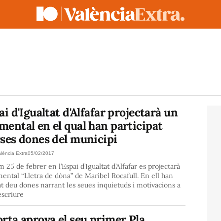
ai d'Igualtat d'Alfafar projectarà un
ental en el qual han participat
rses dones del municipi
lència Extra
05/02/2017
m 25 de febrer en l’Espai d’Igualtat d’Alfafar es projectarà
ental “Lletra de dóna” de Maribel Rocafull. En ell han
at deu dones narrant les seues inquietuds i motivacions a
’escriure
rta aprova el seu primer Pla