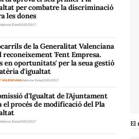
altat per combatre la discriminació
a les dones
València Extra
02/02/2017
carrils de la Generalitat Valenciana
el reconeixement 'Fent Empresa.
s en oportunitats' per la seua gestió
tèria d'igualtat
T VALENCIANA
València Extra
23/01/2017
missió d'Igualtat de l'Ajuntament
a el procés de modificació del Pla
altat
El 
València Extra
23/01/2017