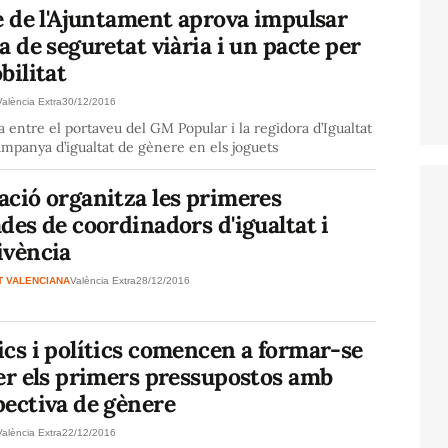
e de l'Ajuntament aprova impulsar
a de seguretat viària i un pacte per
bilitat
València Extra
30/12/2016
 entre el portaveu del GM Popular i la regidora d’Igualtat
ampanya d’igualtat de gènere en els joguets
ació organitza les primeres
des de coordinadors d'igualtat i
ivència
T VALENCIANA
València Extra
28/12/2016
cs i polítics comencen a formar-se
er els primers pressupostos amb
pectiva de gènere
València Extra
22/12/2016