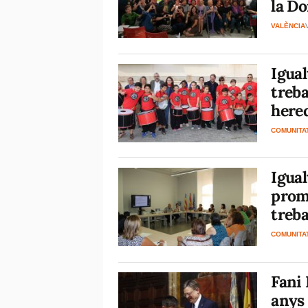
la Do
VALÈNCIA
Igual
treba
hered
COMUNITA
Igual
promo
treba
COMUNITA
Fani 
anys 