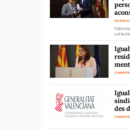
pers
acon
VALÈNCIA
València
col·lect
Igual
resid
menta
COMUNITA
Igual
sindi
des d
COMUNITA