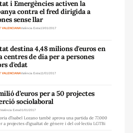
tat i Emergències activen la
nya contra el fred dirigida a
nes sense llar
T VALENCIANA
València Extra
13/01/2017
tat destina 4,48 milions d'euros en
a centres de dia per a persones
rs d'edat
T VALENCIANA
València Extra
11/01/2017
ilió d’euros per a 50 projectes
erció sociolaboral
A
València Extra
01/01/2017
oria d’Isabel Lozano també aprova una partida de 77.000
r a projectes d’igualtat de gènere i del col·lectiu LGTBi