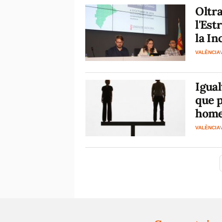
Oltra
l'Est
la In
VALÈNCIA
Igual
que p
hom
VALÈNCIA