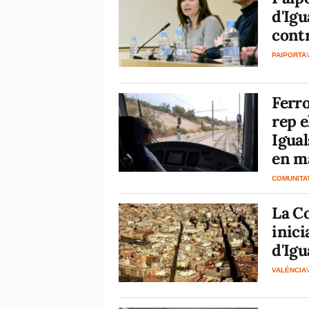
d'Igu
contr
PAIPORTA
Ferro
rep 
Igual
en ma
COMUNITA
La Co
inici
d'Igu
VALÈNCIA