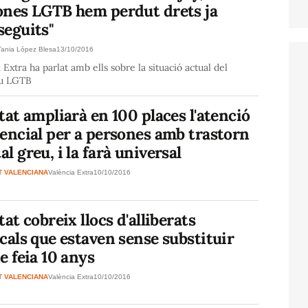
ones LGTB hem perdut drets ja
seguits"
Tania López Blesa
13/10/2016
 Extra ha parlat amb ells sobre la situació actual del
iu LGTB
tat ampliarà en 100 places l'atenció
encial per a persones amb trastorn
l greu, i la farà universal
T VALENCIANA
València Extra
10/10/2016
tat cobreix llocs d'alliberats
cals que estaven sense substituir
e feia 10 anys
T VALENCIANA
València Extra
10/10/2016