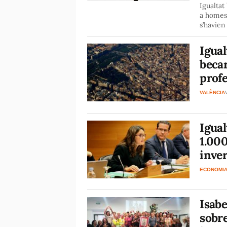
Igualtat
a homes 
s’havien
Igual
becar
profe
VALÈNCIA
Igual
1.000
inver
ECONOMI
Isabe
sobre