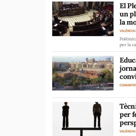
El Pl
un pl
la mo
VALÈNCIA
Polèmica
per la c
Educ
jorna
conv
COMUNITA
Tècni
per f
pers
VALÈNCIA