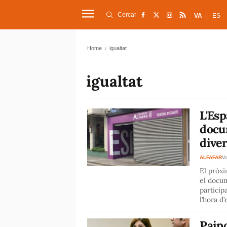
Cercar
VA
ES
Home
igualtat
igualtat
L'Esp
docum
dive
ALFAFAR
Va
El pròxi
el docum
particip
l’hora d
Paipo