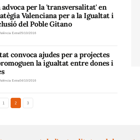
 advoca per la 'transversalitat' en
ratègia Valenciana per a la Igualtat i
clusió del Poble Gitano
València Extra
05/10/2016
tat convoca ajudes per a projectes
romoguen la igualtat entre dones i
es
València Extra
04/10/2016
1
2
3