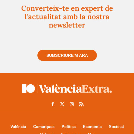
Converteix-te en expert de
l'actualitat amb la nostra
newsletter
Registra't gratuïtament i et mantindrem informat
sempre de tot el que passa a prop teu
SUBSCRIURE'M ARA
València
Comarques
Política
Economía
Societat