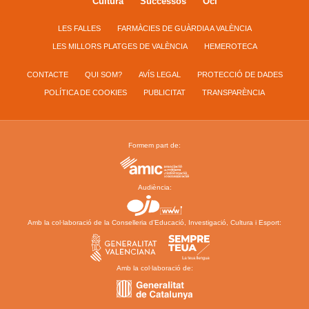
Cultura
Successos
Oci
LES FALLES
FARMÀCIES DE GUÀRDIA A VALÈNCIA
LES MILLORS PLATGES DE VALÈNCIA
HEMEROTECA
CONTACTE
QUI SOM?
AVÍS LEGAL
PROTECCIÓ DE DADES
POLÍTICA DE COOKIES
PUBLICITAT
TRANSPARÈNCIA
Formem part de:
Audiència:
Amb la col·laboració de la Conselleria d’Educació, Investigació, Cultura i Esport:
Amb la col·laboració de: