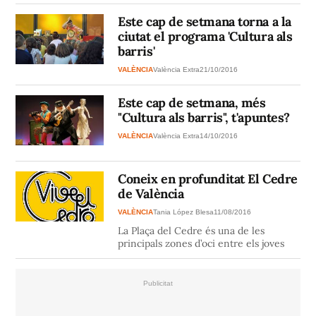
Este cap de setmana torna a la
ciutat el programa 'Cultura als
barris'
VALÈNCIA
València Extra
21/10/2016
Este cap de setmana, més
"Cultura als barris", t'apuntes?
VALÈNCIA
València Extra
14/10/2016
Coneix en profunditat El Cedre
de València
VALÈNCIA
Tania López Blesa
11/08/2016
La Plaça del Cedre és una de les
principals zones d’oci entre els joves