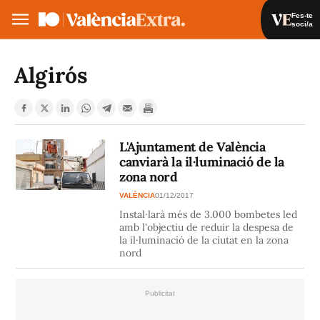
Fes-te
soci/a
Fes-te soci/a
Iniciar sessió
Algirós
VA
ES
L'Ajuntament de València
canviarà la il·luminació de la
zona nord
VALÈNCIA
01/12/2017
Instal·larà més de 3.000 bombetes led
amb l'objectiu de reduir la despesa de
la il·luminació de la ciutat en la zona
nord