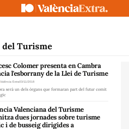
 del Turisme
cesc Colomer presenta en Cambra
cia l'esborrany de la Llei de Turisme
A
València Extra
03/11/2016
a serà un dels òrgans que formaran part del futur comit
ègic
ncia Valenciana del Turisme
nitza dues jornades sobre turisme
c i de busseig dirigides a