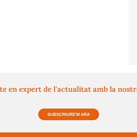
e en expert de l'actualitat amb la nost
atuïtament i et mantindrem informat sempre de tot el que pa
SUBSCRIURE'M ARA