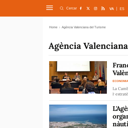
Cercar
VA
ES
Home
Agència Valenciana del Turisme
Agència Valenciana
Fran
Valèn
ECONOMI
La Cambr
´r estrat
L'Agè
orga
nàuti