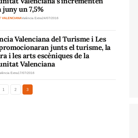
nitat Valenciana s'incrementen
a juny un 7,5%
T VALENCIANA
València Extra
24/07/2016
ncia Valenciana del Turisme i Les
promocionaran junts el turisme, la
ra i les arts escèniques de la
nitat Valenciana
alència Extra
17/07/2016
1
2
3