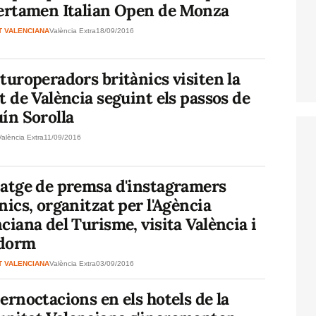
certamen Italian Open de Monza
T VALENCIANA
València Extra
18/09/2016
turoperadors britànics visiten la
t de València seguint els passos de
ín Sorolla
València Extra
11/09/2016
iatge de premsa d'instagramers
nics, organitzat per l'Agència
ciana del Turisme, visita València i
dorm
T VALENCIANA
València Extra
03/09/2016
ernoctacions en els hotels de la