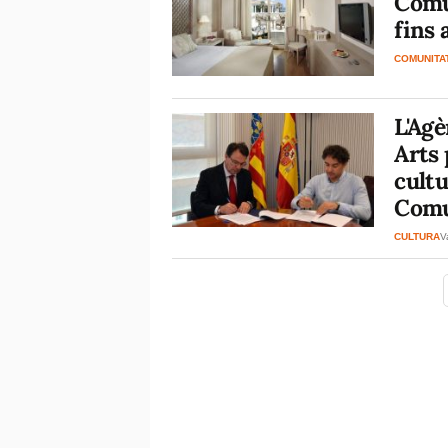
Comu
fins 
COMUNITA
L'Agè
Arts 
cultu
Comu
CULTURA
V