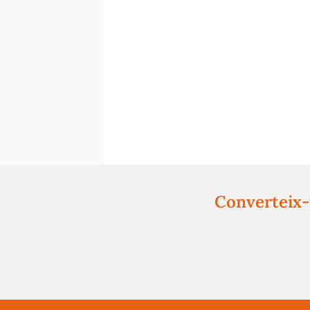
Converteix-t
Registra't gr