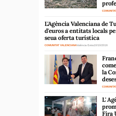
profe
COMUNITA
L'Agència Valenciana de T
d'euros a entitats locals p
seua oferta turística
COMUNITAT VALENCIANA
València Extra
10/10/2016
Franc
comer
la Co
deses
COMUNITA
L' Ag
promo
Fira 