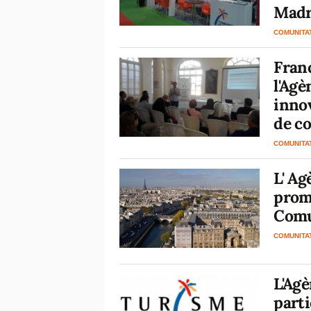
Madr
COMUNITA
Franc
l'Agè
innov
de co
COMUNITA
L' Ag
promo
Comu
COMUNITA
L'Agè
parti