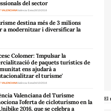
ssionals del sector
T VALENCIANA
València Extra
18/10/2016
urisme destina més de 3 milions
er a modernitzar i diversificar la
esc Colomer: 'Impulsar la
cialització de paquets turístics de
munitat ens ajudarà a
tacionalitzar el turisme'
T VALENCIANA
València Extra
04/10/2016
ència Valenciana del Turisme
El 
ciona l'oferta de cicloturismo en la
Unibike 2016, que se celebra a