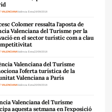
id
T VALENCIANA
València Extra
24/09/2016
esc Colomer ressalta l'aposta de
ncia Valenciana del Turisme per la
ació en el sector turístic com a clau
mpetitivitat
T VALENCIANA
València Extra
22/09/2016
ència Valenciana del Turisme
ciona l'oferta turística de la
nitat Valenciana a París
T VALENCIANA
València Extra
20/09/2016
ncia Valenciana del Turisme
cipa aquesta setmana en l'exposició