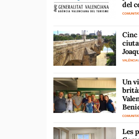
del 
COMUNITA
Cinc 
ciuta
Joaqu
VALÈNCIA
Un v
brità
Valen
Beni
COMUNITA
Les p