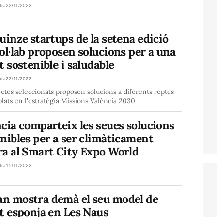
tra
22/11/2022
uinze startups de la setena edició
ol·lab proposen solucions per a una
t sostenible i saludable
tra
22/11/2022
ectes seleccionats proposen solucions a diferents reptes
ats en l'estratègia Missions València 2030
cia comparteix les seues solucions
nibles per a ser climàticament
ra al Smart City Expo World
tra
15/11/2022
n mostra demà el seu model de
t esponja en Les Naus