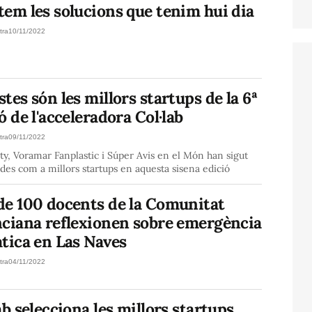
em les solucions que tenim hui dia
tra
10/11/2022
tes són les millors startups de la 6ª
ó de l'acceleradora Col·lab
tra
09/11/2022
ty, Voramar Fanplastic i Súper Avis en el Món han sigut
es com a millors startups en aquesta sisena edició
de 100 docents de la Comunitat
nciana reflexionen sobre emergència
tica en Las Naves
tra
04/11/2022
ab selecciona les millors startups