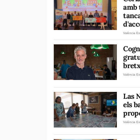
amb 
tanca
d'acc
València Ex
Cogni
gratu
bretx
València Ex
Las N
els b
propo
València Ex