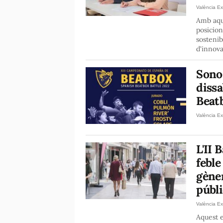
València Ex
Amb aque
posicion
sostenib
d'innova
Sono·
diss
Beat
València Ex
L'II 
feble
gèner
públ
València Ex
Aquest e