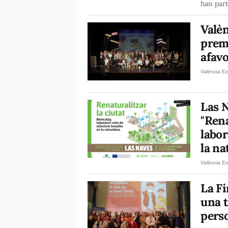
han part
Valèn
prem
afavo
València Ex
Las N
"Rena
labor
la na
València Ex
La Fi
una t
pers