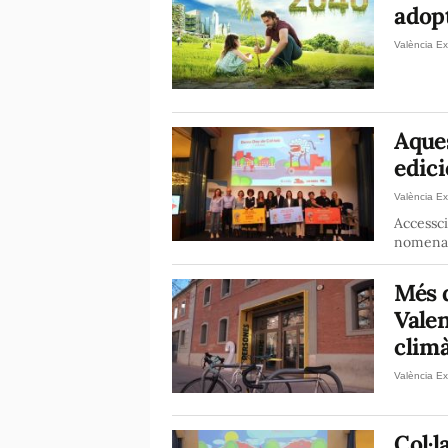
adopt
València Ex
Aques
edici
València Ex
Accessci
nomenad
Més 
Vale
climà
València Ex
Col·l