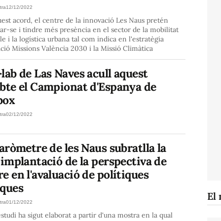
tra
12/12/2022
st acord, el centre de la innovació Les Naus pretén
ar-se i tindre més presència en el sector de la mobilitat
le i la logística urbana tal com indica en l'estratègia
ció Missions València 2030 i la Missió Climàtica
lab de Las Naves acull aquest
abte el Campionat d'Espanya de
box
tra
02/12/2022
Baròmetre de les Naus subratlla la
 implantació de la perspectiva de
e en l'avaluació de polítiques
iques
El 
tra
01/12/2022
studi ha sigut elaborat a partir d'una mostra en la qual