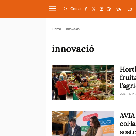
Cercar
VA
ES
Home
innovació
innovació
Hort
fruit
l'agr
València Ex
AVIA 
col·l
soste