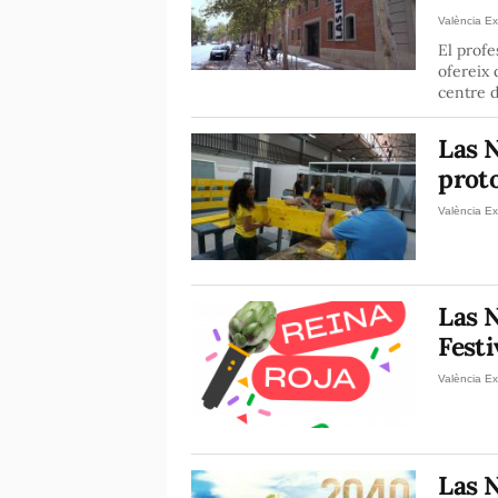
València Ex
El profe
ofereix 
centre d
Las N
proto
València Ex
Las N
Festi
València Ex
Las N