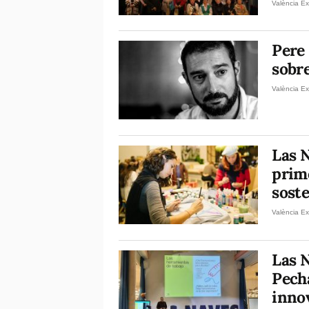
València Ex
Pere
sobre
València Ex
Las N
prim
soste
València Ex
Las N
Pech
innov