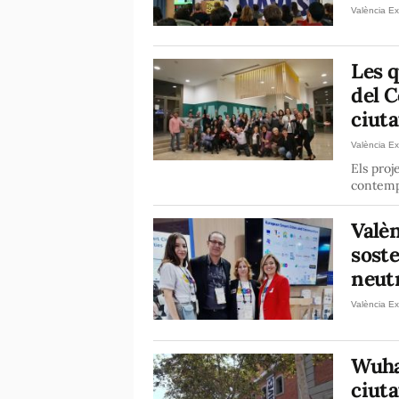
València Ex
Les q
del C
ciuta
València Ex
Els proj
contempl
Valèn
soste
neut
València Ex
Wuha
ciuta