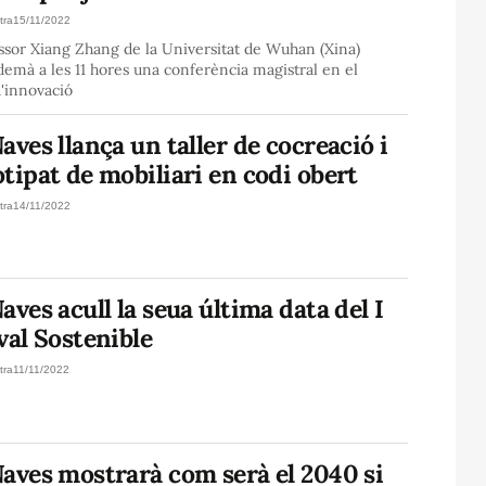
tra
15/11/2022
ssor Xiang Zhang de la Universitat de Wuhan (Xina)
demà a les 11 hores una conferència magistral en el
'innovació
aves llança un taller de cocreació i
tipat de mobiliari en codi obert
tra
14/11/2022
aves acull la seua última data del I
val Sostenible
tra
11/11/2022
aves mostrarà com serà el 2040 si