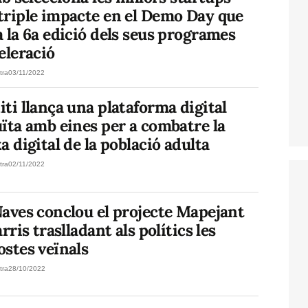
triple impacte en el Demo Day que
 la 6a edició dels seus programes
eleració
tra
03/11/2022
ti llança una plataforma digital
ïta amb eines per a combatre la
a digital de la població adulta
tra
02/11/2022
aves conclou el projecte Mapejant
arris traslladant als polítics les
stes veïnals
tra
28/10/2022