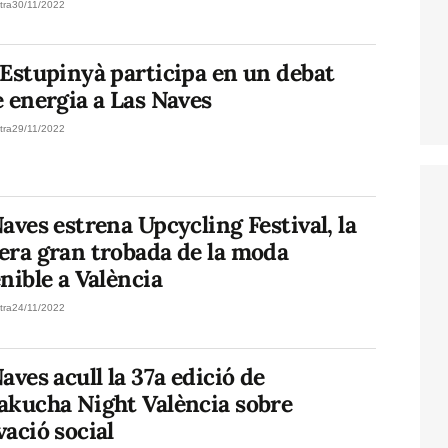
tra
30/11/2022
 Estupinyà participa en un debat
 energia a Las Naves
tra
29/11/2022
aves estrena Upcycling Festival, la
era gran trobada de la moda
nible a València
tra
24/11/2022
aves acull la 37a edició de
akucha Night València sobre
ació social