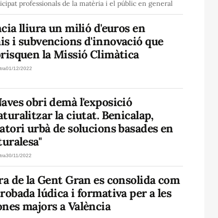
icipat professionals de la matèria i el públic en general
cia lliura un milió d'euros en
is i subvencions d'innovació que
risquen la Missió Climàtica
tra
01/12/2022
aves obri demà l'exposició
turalitzar la ciutat. Benicalap,
atori urbà de solucions basades en
turalesa"
tra
30/11/2022
ra de la Gent Gran es consolida com
robada lúdica i formativa per a les
ones majors a València