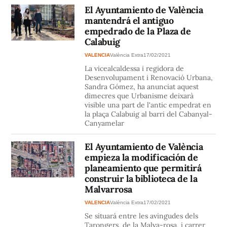
El Ayuntamiento de València
mantendrá el antiguo
empedrado de la Plaza de
Calabuig
VALENCIA
València Extra
17/02/2021
La vicealcaldessa i regidora de
Desenvolupament i Renovació Urbana,
Sandra Gómez, ha anunciat aquest
dimecres que Urbanisme deixarà
visible una part de l'antic empedrat en
la plaça Calabuig al barri del Cabanyal-
Canyamelar
El Ayuntamiento de València
empieza la modificación de
planeamiento que permitirá
construir la biblioteca de la
Malvarrosa
VALENCIA
València Extra
17/02/2021
Se situará entre les avingudes dels
Tarongers, de la Malva-rosa, i carrer