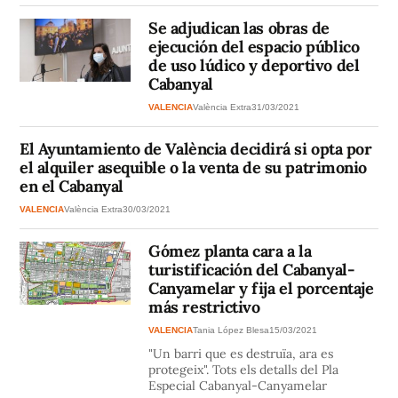
Se adjudican las obras de
ejecución del espacio público
de uso lúdico y deportivo del
Cabanyal
VALENCIA
València Extra
31/03/2021
El Ayuntamiento de València decidirá si opta por
el alquiler asequible o la venta de su patrimonio
en el Cabanyal
VALENCIA
València Extra
30/03/2021
Gómez planta cara a la
turistificación del Cabanyal-
Canyamelar y fija el porcentaje
más restrictivo
VALENCIA
Tania López Blesa
15/03/2021
"Un barri que es destruïa, ara es
protegeix". Tots els detalls del Pla
Especial Cabanyal-Canyamelar