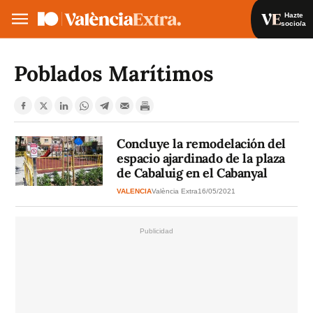
Hazte
socio/a
Hazte socio/a
Iniciar sesión
Poblados Marítimos
VA
ES
Concluye la remodelación del
espacio ajardinado de la plaza
de Cabaluig en el Cabanyal
VALENCIA
València Extra
16/05/2021