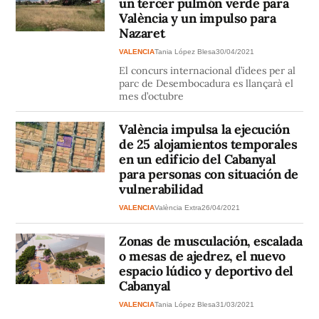
un tercer pulmón verde para
València y un impulso para
Nazaret
VALENCIA
Tania López Blesa
30/04/2021
El concurs internacional d’idees per al
parc de Desembocadura es llançarà el
mes d’octubre
València impulsa la ejecución
de 25 alojamientos temporales
en un edificio del Cabanyal
para personas con situación de
vulnerabilidad
VALENCIA
València Extra
26/04/2021
Zonas de musculación, escalada
o mesas de ajedrez, el nuevo
espacio lúdico y deportivo del
Cabanyal
VALENCIA
Tania López Blesa
31/03/2021