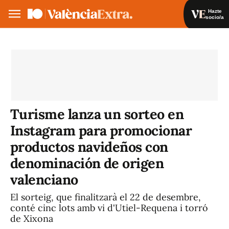
Hazte
socio/a
Hazte socio/a
Iniciar sesión
VA
ES
Turisme lanza un sorteo en
Instagram para promocionar
productos navideños con
denominación de origen
valenciano
El sorteig, que finalitzarà el 22 de desembre,
conté cinc lots amb vi d'Utiel-Requena i torró
de Xixona