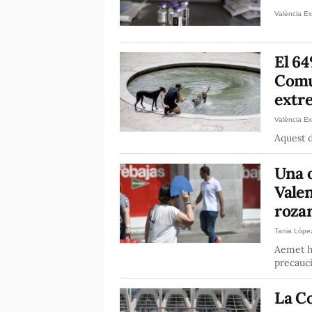
València Ex
El 64
Comun
extre
València Ex
Aquest d
Una o
Vale
rozar
Tania Lópe
Aemet ha
precauci
La C