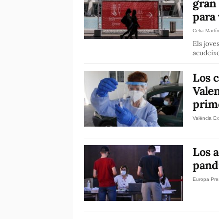
gran 
para
Celia Martí
Els jove
acudeixe
Los 
Valen
prime
València Ex
Los 
pandi
Europa Pre