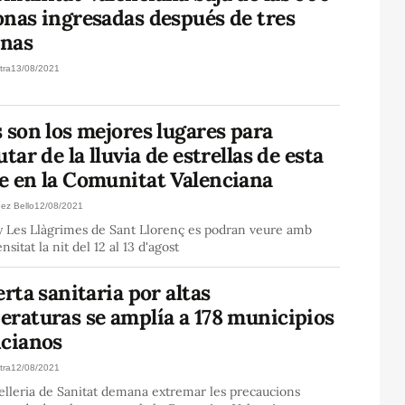
onas ingresadas después de tres
nas
tra
13/08/2021
 son los mejores lugares para
utar de la lluvia de estrellas de esta
e en la Comunitat Valenciana
nez Bello
12/08/2021
 Les Llàgrimes de Sant Llorenç es podran veure amb
nsitat la nit del 12 al 13 d'agost
erta sanitaria por altas
eraturas se amplía a 178 municipios
ncianos
tra
12/08/2021
elleria de Sanitat demana extremar les precaucions