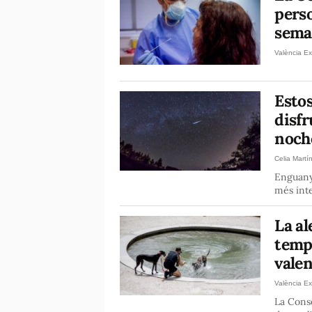
pers
sema
València Ex
Estos
disfr
noch
Celia Martí
Enguany
més inte
La al
temp
vale
València Ex
La Cons