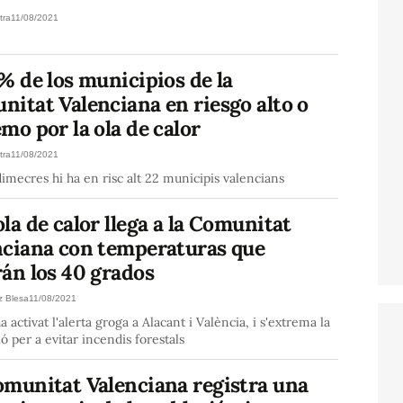
tra
11/08/2021
% de los municipios de la
itat Valenciana en riesgo alto o
mo por la ola de calor
tra
11/08/2021
imecres hi ha en risc alt 22 municipis valencians
la de calor llega a la Comunitat
nciana con temperaturas que
án los 40 grados
z Blesa
11/08/2021
 activat l'alerta groga a Alacant i València, i s'extrema la
ó per a evitar incendis forestals
omunitat Valenciana registra una