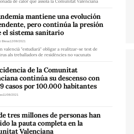
'onada de calor que assola la Comunitat Valenciana
andemia mantiene una evolución
endente, pero continúa la presión
 el sistema sanitario
z Blesa
12/08/2021
n valencià "estudiarà" obligar a realitzar-se test de
rus als treballadors de residències no vacunats
ncidencia de la Comunitat
nciana continúa su descenso con
9 casos por 100.000 habitantes
ss
11/08/2021
de tres millones de personas han
ido la pauta completa en la
nitat Valenciana