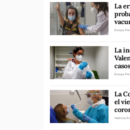
La er
proba
vacu
Europa Pre
La i
Valen
caso
Europa Pre
La C
el vi
coro
València Ex