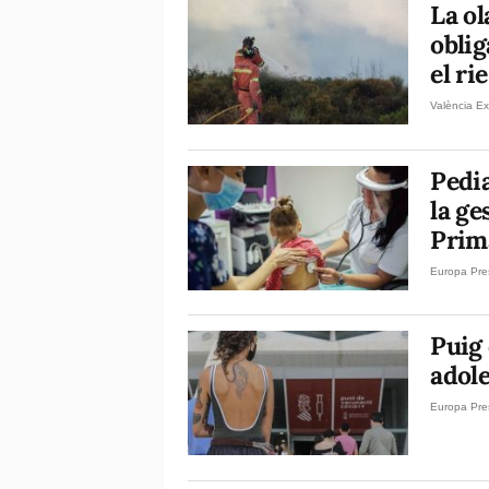
La ol
oblig
el ri
València Ex
Pedia
la ge
Prima
Europa Pre
Puig 
adol
Europa Pre