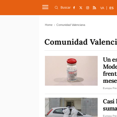
Buscar
VA
ES
Home
Comunidad Valenciana
Comunidad Valenc
Un e
Mode
frent
mese
Europa Pre
Casi 
suma
Europa Pre