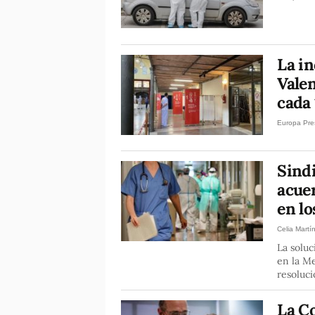
La i
Valen
cada
Europa Pre
Sindi
acuer
en lo
Celia Martí
La soluc
en la Mes
resoluci
La C