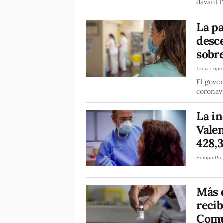
davant l
La p
desc
sobre
Tania Lópe
El gover
coronavi
La i
Vale
428,3
Europa Pre
Más 
recib
Comu